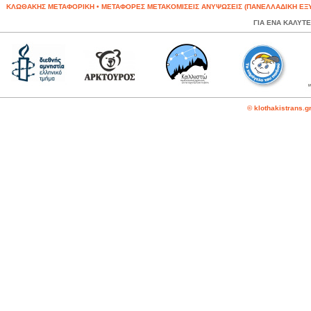
ΚΛΩΘΑΚΗΣ ΜΕΤΑΦΟΡΙΚΗ • ΜΕΤΑΦΟΡΕΣ ΜΕΤΑΚΟΜΙΣΕΙΣ ΑΝΥΨΩΣΕΙΣ (ΠΑΝΕΛΛΑΔΙΚΗ ΕΞΥΠΗΡΕΤ
ΓΙΑ ΕΝΑ ΚΑΛΥΤ
© klothakistrans.g