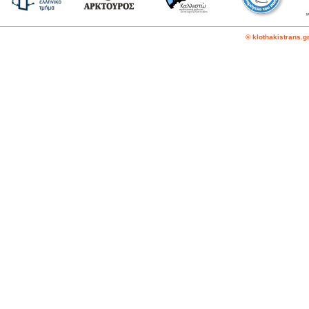
© klothakistrans.g